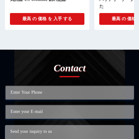
た
最高 の 価格 を 入手 する
最高 の 価格 
Contact