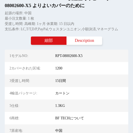
08002600-X5 よりよいカバーのために
起源の場所: 中国
最小注文数量: 1 枚
受渡し時間: 高峰期: 1ヶ月 休業期: 15 日以内
支払条件: LC,T/T,D/P,PayPal,ウェスタンユニオン,小額決済,マネーグラム
細部
Description
1モデルNO:
RPT-08002600-X5
2カバーされた区域:
1200
3受渡し時間:
15日間
4輸送パッケージ:
カートン
5仕様:
1.3KG
6商標:
BF TECHについて
7原産地:
中国