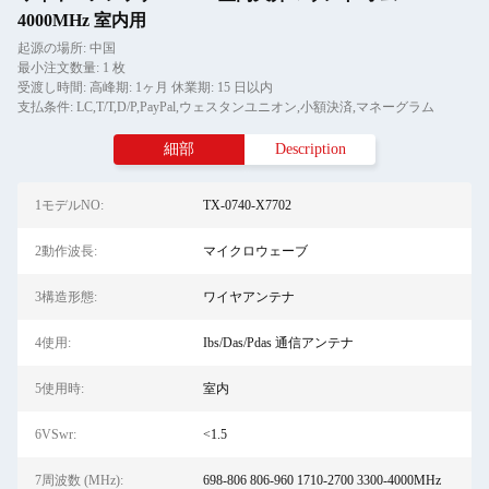
4000MHz 室内用
起源の場所: 中国
最小注文数量: 1 枚
受渡し時間: 高峰期: 1ヶ月 休業期: 15 日以内
支払条件: LC,T/T,D/P,PayPal,ウェスタンユニオン,小額決済,マネーグラム
細部
Description
1モデルNO:
TX-0740-X7702
2動作波長:
マイクロウェーブ
3構造形態:
ワイヤアンテナ
4使用:
Ibs/Das/Pdas 通信アンテナ
5使用時:
室内
6VSwr:
<1.5
7周波数 (MHz):
698-806 806-960 1710-2700 3300-4000MHz