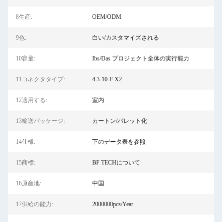
8生産:
OEM/ODM
9色:
白い/カスタマイズされる
10容量:
Ibs/Das プロジェクト全体の実行能力
11コネクタタイプ:
4.3-10-F X2
12適用する:
室内
13輸送パッケージ:
カートン/パレット化
14仕様:
下のデータ表を参照
15商標:
BF TECHについて
16原産地:
中国
17供給の能力:
2000000pcs/Year