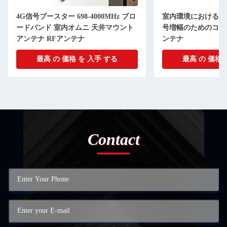
4G信号ブースター 698-4000MHz ブロ
室内環境における698-
ードバンド 室内オムニ 天井マウント
号増幅のためのコン
アンテナ RFアンテナ
ンテナ
最高 の 価格 を 入手 する
最高 の 価格 
Contact