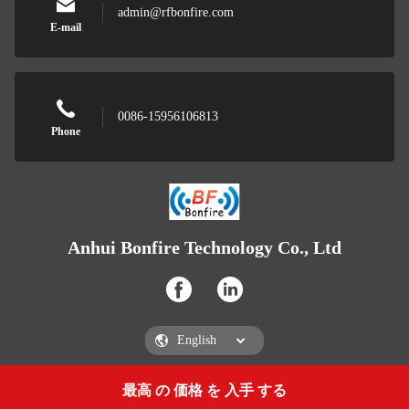
admin@rfbonfire.com
E-mail
0086-15956106813
Phone
Anhui Bonfire Technology Co., Ltd
最高 の 価格 を 入手 する
Get a Quote
Anhui Bonfire Technology Co., Ltd