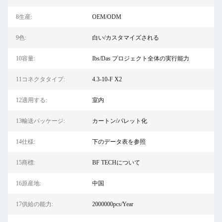
8生産:
OEM/ODM
9色:
白い/カスタマイズされる
10容量:
Ibs/Das プロジェクト全体の実行能力
11コネクタタイプ:
4.3-10-F X2
12適用する:
室内
13輸送パッケージ:
カートン/パレット化
14仕様:
下のデータ表を参照
15商標:
BF TECHについて
16原産地:
中国
17供給の能力:
2000000pcs/Year