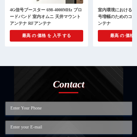
4G信号ブースター 698-4000MHz ブロ
室内環境における698-
ードバンド 室内オムニ 天井マウント
号増幅のためのコン
アンテナ RFアンテナ
ンテナ
最高 の 価格 を 入手 する
最高 の 価格 
Contact