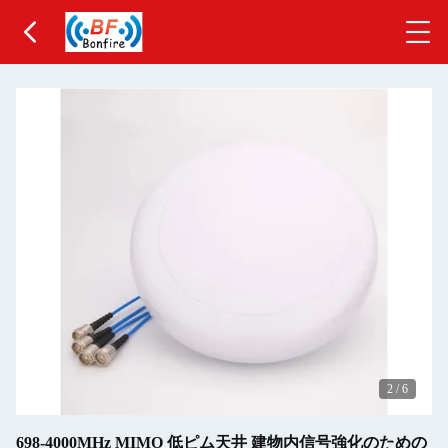
2
/
6
698-4000MHz MIMO 低ピム天井 建物内信号強化のための