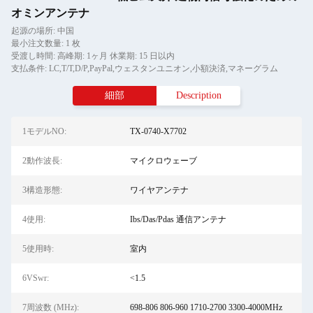
オミンアンテナ
起源の場所: 中国
最小注文数量: 1 枚
受渡し時間: 高峰期: 1ヶ月 休業期: 15 日以内
支払条件: LC,T/T,D/P,PayPal,ウェスタンユニオン,小額決済,マネーグラム
細部
Description
1モデルNO:
TX-0740-X7702
2動作波長:
マイクロウェーブ
3構造形態:
ワイヤアンテナ
4使用:
Ibs/Das/Pdas 通信アンテナ
5使用時:
室内
6VSwr:
<1.5
7周波数 (MHz):
698-806 806-960 1710-2700 3300-4000MHz