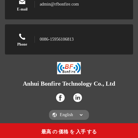
admin@rfbonfire.com
E-mail
0086-15956106813
Phone
Anhui Bonfire Technology Co., Ltd
最高 の 価格 を 入手 する
Get a Quote
Anhui Bonfire Technology Co., Ltd