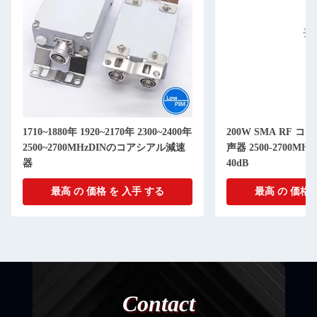
1710~1880年 1920~2170年 2300~2400年
200W SMA RF コ
2500~2700MHzDINのコアシアル減速
声器 2500-2700MHz
器
40dB
最高 の 価格 を 入手 する
最高 の 価格 
Contact