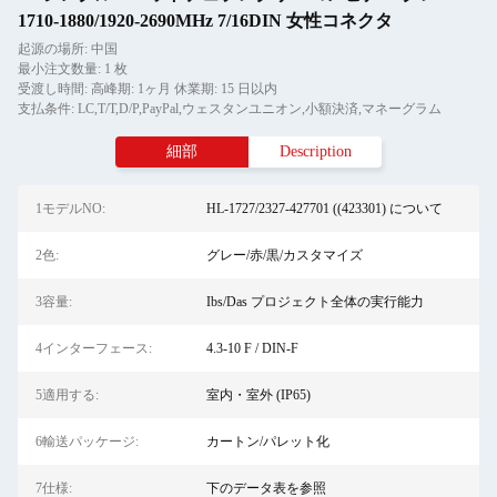
1710-1880/1920-2690MHz 7/16DIN 女性コネクタ
起源の場所: 中国
最小注文数量: 1 枚
受渡し時間: 高峰期: 1ヶ月 休業期: 15 日以内
支払条件: LC,T/T,D/P,PayPal,ウェスタンユニオン,小額決済,マネーグラム
細部
Description
1モデルNO:
HL-1727/2327-427701 ((423301) について
2色:
グレー/赤/黒/カスタマイズ
3容量:
Ibs/Das プロジェクト全体の実行能力
4インターフェース:
4.3-10 F / DIN-F
5適用する:
室内・室外 (IP65)
6輸送パッケージ:
カートン/パレット化
7仕様:
下のデータ表を参照