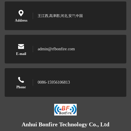
王江西,高津郡,河北,安??,中国
Address
admin@rfbonfire.com
E-mail
0086-15956106813
Phone
Anhui Bonfire Technology Co., Ltd