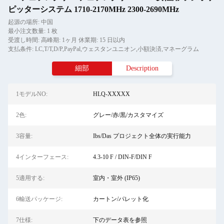
ピッターシステム 1710-2170MHz 2300-2690MHz
起源の場所: 中国
最小注文数量: 1 枚
受渡し時間: 高峰期: 1ヶ月 休業期: 15 日以内
支払条件: LC,T/T,D/P,PayPal,ウェスタンユニオン,小額決済,マネーグラム
細部
Description
1モデルNO:
HLQ-XXXXX
2色:
グレー/赤/黒/カスタマイズ
3容量:
Ibs/Das プロジェクト全体の実行能力
4インターフェース:
4.3-10 F / DIN-F/DIN F
5適用する:
室内・室外 (IP65)
6輸送パッケージ:
カートン/パレット化
7仕様:
下のデータ表を参照