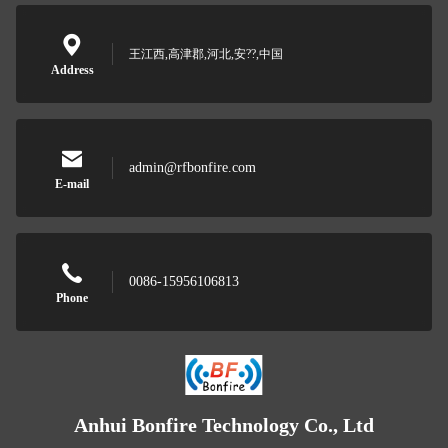
王江西,高津郡,河北,安??,中国
Address
admin@rfbonfire.com
E-mail
0086-15956106813
Phone
Anhui Bonfire Technology Co., Ltd