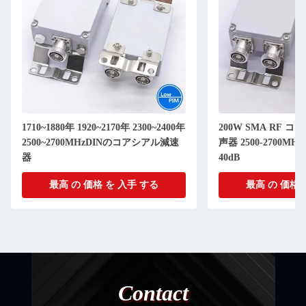
1710~1880年 1920~2170年 2300~2400年
200W SMA RF コ
2500~2700MHzDINのコアシアル減速
声器 2500-2700MHz
器
40dB
最高 の 価格 を 入手 する
最高 の 価格 
Contact