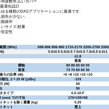
い周波数帯,広いカバー
M最適化設計
らゆる種類のDASアプリケーションに最適です.
入損失が少ない.
性能操作
さいサイズ,軽量
い安定性
囲 (MHz)
698-806 806-960 1710-2170 2200-2700 3300
B)
5.0±0.5 6.0±0.5 7.0±0.5 7.0±0.5 6.0±1
≤
1.8
垂直
横軸
80 80 65 60 55
垂直
73 70 60 60 30
後ろの比率
dB)
>5 >8 >10 >15 >10
3順位, 2 × 20 W ((dBc)
-153
 (W)
50
Ω)
50
タタイプ:
4.3-10-F
D (mm) での寸法
170×155×50
トキットを除く重量 (kg)
0.25
トキット
壁上