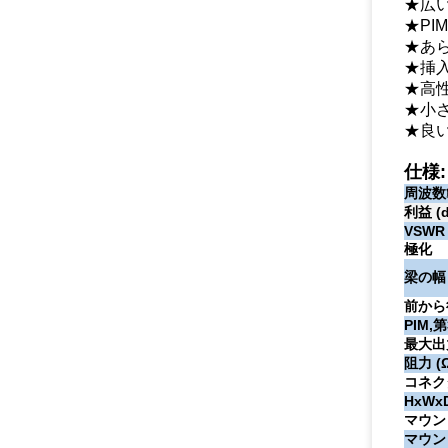
★広
★PI
★あ
★挿
★高
★小
★良
仕様:
周波数範
利益 (d
VSWR
極化
梁の幅
前から
PIM,第
最大出力
阻力 (
コネク
HxWx
マウン
マウン