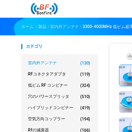
ホーム
製品
室内外アンテナ
3300-4000MHz 低ピ
カテゴリ
室内外アンテナ
(130)
RFコネクタアダプタ
(119)
低ピム RF コンビナー
(324)
穴のパワースプリッタ
(510)
ハイブリッドコンビナー
(419)
空気方向コップラー
(194)
Rfの減衰器
(166)