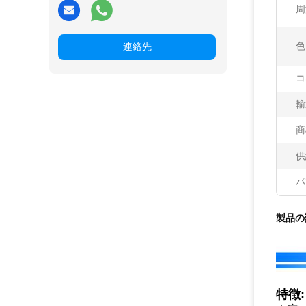
周
色
連絡先
コ
輸
商
供
パ
製品の
特徴: