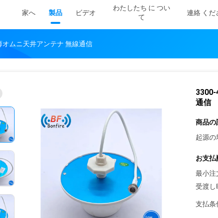
わたしたち に つい
家へ
製品
ビデオ
連絡 くだ
て
ム超薄オムニ天井アンテナ 無線通信
330
通信
商品の
起源の
お支払
最小注
受渡し
支払条