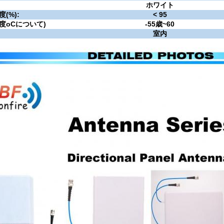
ホワイト
度
(
%
)
:
< 95
度
oC
について)
-55歳
~
60
室内