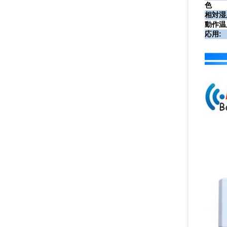
色
相対湿
動作温
応用: