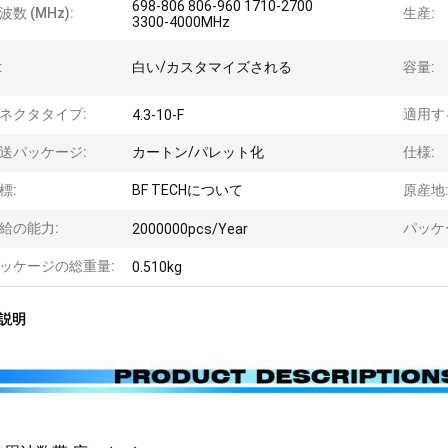
698-806 806-960 1710-2700
波数 (MHz):
生産:
3300-4000MHz
:
白い/カスタマイズされる
容量:
ネクタタイプ:
適用す
4.3-10-F
送パッケージ:
カートン/パレット化
仕様:
標:
BF TECHについて
原産地
給の能力:
パッケ
2000000pcs/Year
ッケージの総重量:
0.510kg
説明