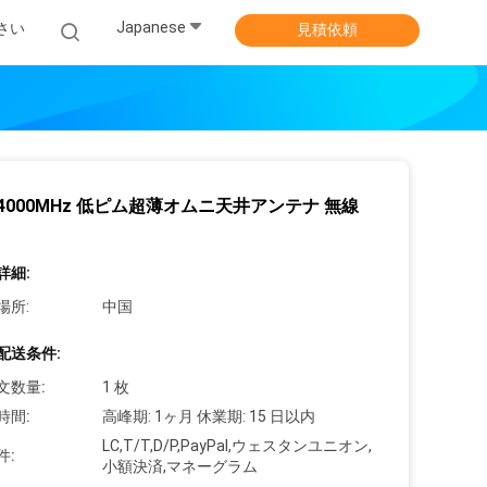
Japanese
さい
見積依頼
0-4000MHz 低ピム超薄オムニ天井アンテナ 無線
詳細:
場所:
中国
配送条件:
文数量:
1 枚
時間:
高峰期: 1ヶ月 休業期: 15 日以内
LC,T/T,D/P,PayPal,ウェスタンユニオン,
件:
小額決済,マネーグラム