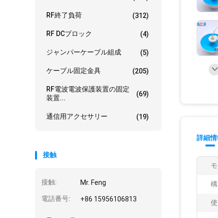
RF終了負荷
(312)
RF DCブロック
(4)
ジャンパーケーブル組成
(5)
ケーブル固定金具
(205)
RF電波電波保護装置の固定
(69)
装置...
通信用アクセサリー
(19)
詳細情
接触
モ
接触:
Mr. Feng
構
電話番号:
+86 15956106813
使