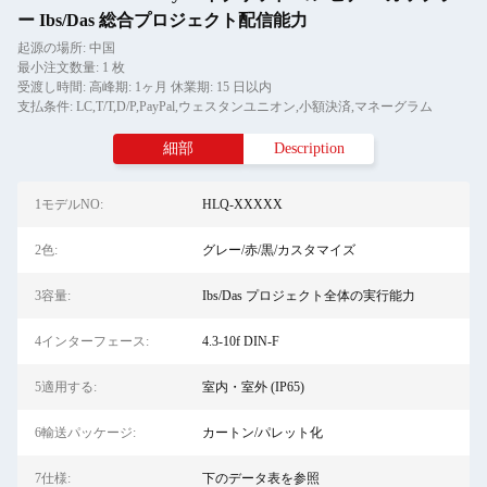
ー Ibs/Das 総合プロジェクト配信能力
起源の場所: 中国
最小注文数量: 1 枚
受渡し時間: 高峰期: 1ヶ月 休業期: 15 日以内
支払条件: LC,T/T,D/P,PayPal,ウェスタンユニオン,小額決済,マネーグラム
細部
Description
1モデルNO:
HLQ-XXXXX
2色:
グレー/赤/黒/カスタマイズ
3容量:
Ibs/Das プロジェクト全体の実行能力
4インターフェース:
4.3-10f DIN-F
5適用する:
室内・室外 (IP65)
6輸送パッケージ:
カートン/パレット化
7仕様:
下のデータ表を参照