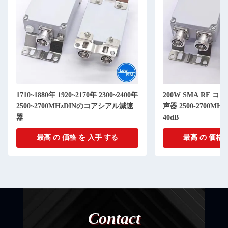
1710~1880年 1920~2170年 2300~2400年
200W SMA RF コ
2500~2700MHzDINのコアシアル減速
声器 2500-2700MHz
器
40dB
最高 の 価格 を 入手 する
最高 の 価格 
Contact