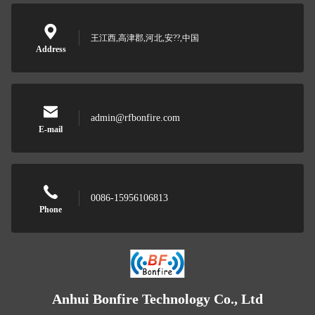
王江西,高津郡,河北,安??,中国
Address
admin@rfbonfire.com
E-mail
0086-15956106813
Phone
Anhui Bonfire Technology Co., Ltd