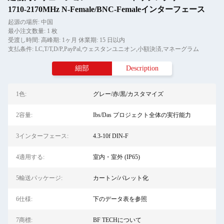
1710-2170MHz N-Female/BNC-Femaleインターフェース
起源の場所: 中国
最小注文数量: 1 枚
受渡し時間: 高峰期: 1ヶ月 休業期: 15 日以内
支払条件: LC,T/T,D/P,PayPal,ウェスタンユニオン,小額決済,マネーグラム
細部
Description
1色:
グレー/赤/黒/カスタマイズ
2容量:
Ibs/Das プロジェクト全体の実行能力
3インターフェース:
4.3-10f DIN-F
4適用する:
室内・室外 (IP65)
5輸送パッケージ:
カートン/パレット化
6仕様:
下のデータ表を参照
7商標:
BF TECHについて