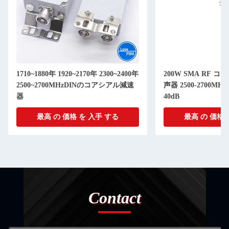
1710~1880年 1920~2170年 2300~2400年
200W SMA RF コ
2500~2700MHzDINのコアシアル減速
声器 2500-2700MHz
器
40dB
最高 の 価格 を 入手 する
最高 の 価格 
Contact