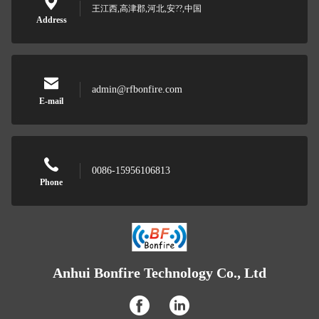
王江西,高津郡,河北,安??,中国
Address
admin@rfbonfire.com
E-mail
0086-15956106813
Phone
Anhui Bonfire Technology Co., Ltd