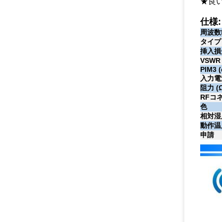
★良
仕様:
周波数範
タイプ
挿入損失
VSWR
PIM3 
入力電源
阻力 (
RFコ
色
相対湿
動作温
申請