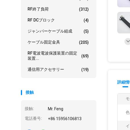
RF終了負荷
(312)
RF DCブロック
(4)
ジャンパーケーブル組成
(5)
ケーブル固定金具
(205)
RF電波電波保護装置の固定
(69)
装置...
通信用アクセサリー
(19)
詳細情
接触
モ
接触:
Mr. Feng
色
電話番号:
+86 15956106813
イ