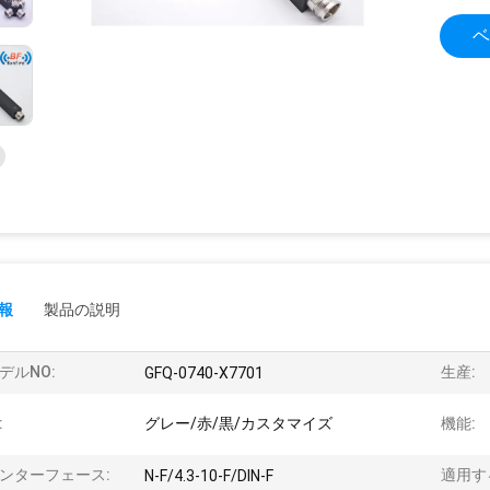
ベ
報
製品の説明
デルNO:
生産:
GFQ-0740-X7701
:
グレー/赤/黒/カスタマイズ
機能:
ンターフェース:
適用す
N-F/4.3-10-F/DIN-F