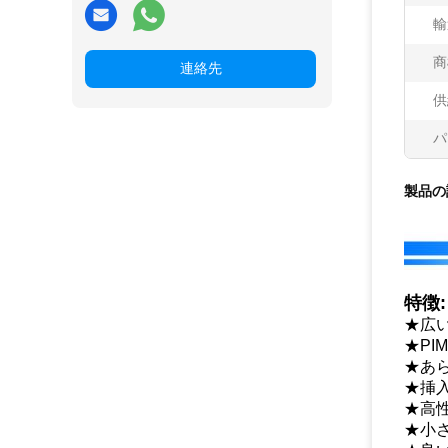
輸
商
連絡先
供
パ
製品の
特徴:
★広
★PI
★あ
★挿
★高
★小