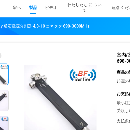
わたしたち に つい
家へ
製品
ビデオ
連絡 くだ
て
Way 反応電源分割器 4.3-10 コネクタ 698-3800MHz
室内/室
698-
商品の
起源の
お支払
最小注
受渡し
支払条