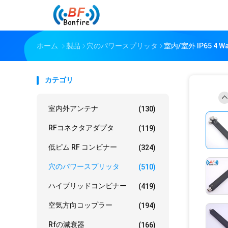
ホーム
製品
穴のパワースプリッタ
室内/室外 IP65 4 
カテゴリ
室内外アンテナ
(130)
RFコネクタアダプタ
(119)
低ピム RF コンビナー
(324)
穴のパワースプリッタ
(510)
ハイブリッドコンビナー
(419)
空気方向コップラー
(194)
Rfの減衰器
(166)