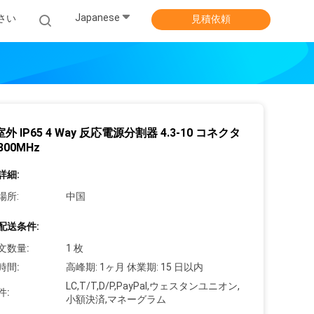
Japanese
さい
見積依頼
外 IP65 4 Way 反応電源分割器 4.3-10 コネクタ
3800MHz
詳細:
場所:
中国
配送条件:
文数量:
1 枚
時間:
高峰期: 1ヶ月 休業期: 15 日以内
LC,T/T,D/P,PayPal,ウェスタンユニオン,
件:
小額決済,マネーグラム