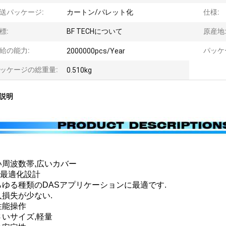
送パッケージ:
カートン/パレット化
仕様:
標:
BF TECHについて
原産地
給の能力:
パッケ
2000000pcs/Year
ッケージの総重量:
0.510kg
説明
い周波数帯,広いカバー
M最適化設計
らゆる種類のDASアプリケーションに最適です.
入損失が少ない.
性能操作
さいサイズ,軽量