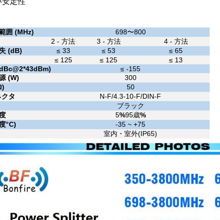
い安定性
囲 (MHz)
698〜800
2 - 方法
3 - 方法
4 - 方法
 (dB)
≤ 33
≤ 53
≤ 65
≤ 125
≤ 125
≤ 13
(dBc@2*43dBm)
≤ -155
 (W)
300
Ω)
50
ネクタ
N-F/4.3-10-F/DIN-F
ブラック
度
5
%
95歳
%
度
°C
)
-35 ~ +75
室内・室外
(
IP65
)